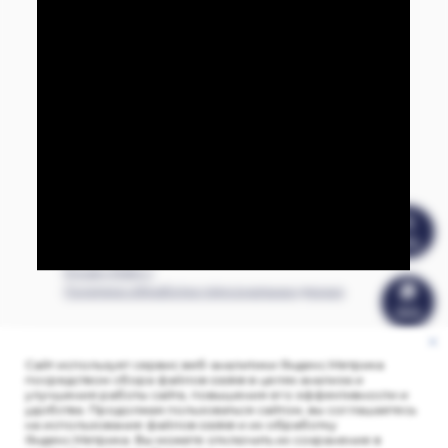
UNIFORM POLICY /
ПОЛИТИКА ШКОЛЬНОЙ ФОРМЫ
info@bis-shop.com
+7 (926) 012-18-49
Terms of sale / Условия продажи товаров
Banking details / Реквизиты интернет−магазина
Privacy Policy /
Политика обработки персональных данных
Сайт использует сервис веб-аналитики Яндекс.Метрика
©
1994-2026
. All rights reserved / Все права защищены
посредством сбора файлов cookie в целях анализа и
улучшения работы сайта, повышения его эффективности и
удобства. Продолжая пользоваться сайтом, вы соглашаетесь
на использование файлов cookie и их обработку
Яндекс.Метрика. Вы можете отключить их сохранение в
0