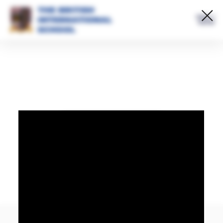
MENU /
МЕНЮ
Открыть попап