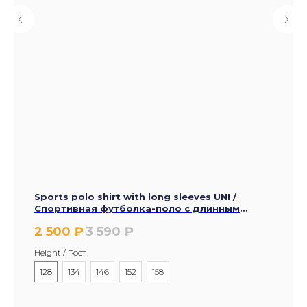
Sports polo shirt with long sleeves UNI /
Спортивная футболка-поло с длинным
рукавом UNI
2 500
₽
3 590
₽
Height / Рост
128
134
146
152
158