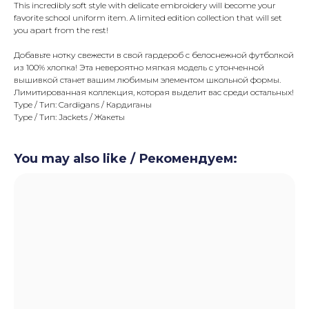
This incredibly soft style with delicate embroidery will become your
favorite school uniform item. A limited edition collection that will set
you apart from the rest!
Добавьте нотку свежести в свой гардероб с белоснежной футболкой
из 100% хлопка! Эта невероятно мягкая модель с утонченной
вышивкой станет вашим любимым элементом школьной формы.
Лимитированная коллекция, которая выделит вас среди остальных!
Type / Тип: Cardigans / Кардиганы
Type / Тип: Jackets / Жакеты
You may also like / Рекомендуем: