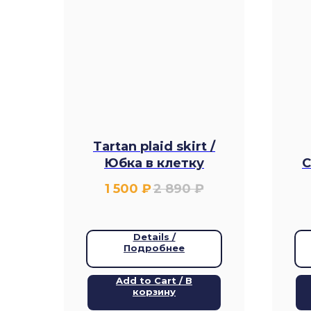
Tartan plaid skirt /
Юбка в клетку
С
1 500
₽
2 890
₽
Details /
Подробнее
Add to Cart / В
корзину