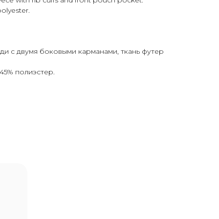
eece with rib cuffs and front pouch pocket.
olyester.
ди с двумя боковыми карманами, ткань футер
 45% полиэстер.