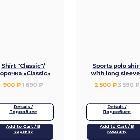
Shirt "Classic"/
Sports polo shir
орочка «Classic»
with long sleeve
UNI / Спортивна
900
₽
1 690
₽
2 500
₽
3 590
₽
футболка-поло 
длинным рукав
UNI
Details /
Details /
Подробнее
Подробнее
Add to Cart / В
Add to Cart / В
корзину
корзину