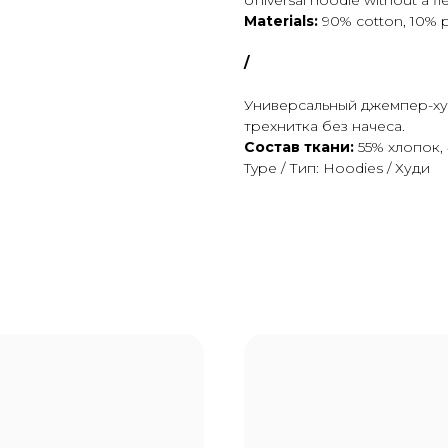
Universal hoodie without a fl
Materials:
90% cotton, 10% p
/
Универсальный джемпер-ху
трехнитка без начеса.
Состав ткани:
55% хлопок,
Type / Тип: Hoodies / Худи