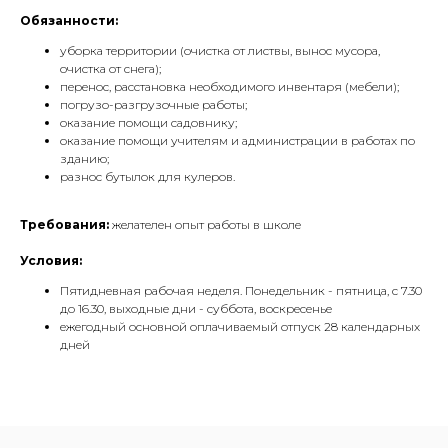
Обязанности:
уборка территории (очистка от листвы, вынос мусора,
очистка от снега);
перенос, расстановка необходимого инвентаря (мебели);
погрузо-разгрузочные работы;
оказание помощи садовнику;
оказание помощи учителям и администрации в работах по
зданию;
разнос бутылок для кулеров.
Требования:
желателен опыт работы в школе
Условия:
Пятидневная рабочая неделя. Понедельник - пятница, с 7.30
до 16.30, выходные дни - суббота, воскресенье
ежегодный основной оплачиваемый отпуск 28 календарных
дней