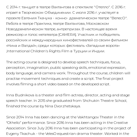
С 2014 г. танцует в театре Вахтангова в спектакле "Отелло". С 2016 г.
играет в Творческом Объединении. С июля 2016 г. участвует в
проекте Евгения Ткачука - конно- драматическом театре "ВелесО".
Работа в театре Практика, театре Вахтангова, Московском
Новодраматическом театре, антрепризах. В настоящее время
режиссер и голос метатеатра [CAMERA]. Участник и победитель
российских и международных кинофестивалей со своим фильмом
«Нина и Валдай», среди которых: фестиваль «Западные ворота»
,International Children's Rights Film в Турции и Индии.
The acting course is designed to develop speech techniques, focus,
perception, imagination, public speaking skills, emotional expression,
body language, and camera work. Throughout the course, children will
practise movement techniques and create a script. The final project
involves filming a short video based on the developed script.
Inna Budnikova is a theater and film actress, director, acting and stage
speech teacher. In 2015 she graduated from Shchukin Theatre School,
finished the course by Nina Dvorzhetskaya.
Since 2014 Inna has been dancing at the Vakhtangov Theater in the
“Othello” performance. Since 2016 Inna has been acting in the Creative
Association. Since July 2016 Inna has been participating in the project of
Evgeny Tkachuk - the VelesO equestrian drama theater. Worked in the