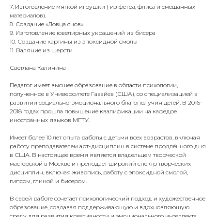
7.⁠ ⁠Изготовление мягкой игрушки ( из фетра, флиса и смешанных
материалов).
8.⁠ ⁠Создание «Ловца снов»
9.⁠ ⁠Изготовление ювелирных украшений из бисера
10.⁠ ⁠Создание картины из эпоксидной смолы
11.⁠ ⁠Валяние из шерсти
Светлана Калинина
Педагог имеет высшее образование в области психологии,
полученное в Университете Гавайев (США), со специализацией в
развитии социально-эмоционального благополучия детей. В 2016–
2018 годах прошла повышение квалификации на кафедре
иностранных языков МГТУ.
Имеет более 10 лет опыта работы с детьми всех возрастов, включая
работу преподавателем арт-дисциплин в системе продлённого дня
в США. В настоящее время является владельцем творческой
мастерской в Москве и преподаёт широкий спектр творческих
дисциплин, включая живопись, работу с эпоксидной смолой,
гипсом, глиной и бисером.
В своей работе сочетает психологический подход и художественное
образование, создавая поддерживающую и вдохновляющую
среду для развития креативности и эмоционального интеллекта