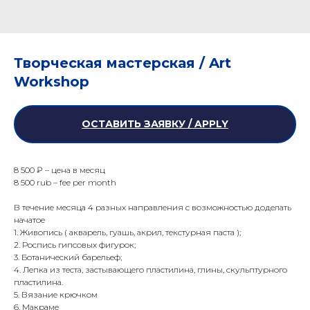
Творческая мастерская / Art
Workshop
ОСТАВИТЬ ЗАЯВКУ / APPLY
8 500 ₽ – цена в месяц
8 500 rub – fee per month
В течение месяца 4 разных направления с возможностью доделать
начатое
1.⁠ ⁠Живопись ( акварель, гуашь, акрил, текстурная паста );
2.⁠ ⁠Роспись гипсовых фигурок;
3.⁠ ⁠Ботанический барельеф;
4.⁠ ⁠Лепка из теста, застывающего пластилина, глины, скульптурного
пластилина.
5.⁠ ⁠Вязание крючком
6.⁠ ⁠Макраме