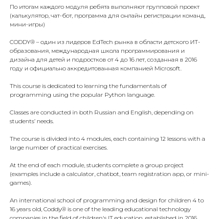
По итогам каждого модуля ребята выполняют групповой проект
(калькулятор, чат-бот, программа для онлайн регистрации команд,
мини-игры)
CODDY® – один из лидеров EdTech рынка в области детского ИТ-
образования, международная школа программирования и
дизайна для детей и подростков от 4 до 16 лет, созданная в 2016
году и официально аккредитованная компанией Microsoft.
This course is dedicated to learning the fundamentals of
programming using the popular Python language.
Classes are conducted in both Russian and English, depending on
students’ needs.
The course is divided into 4 modules, each containing 12 lessons with a
large number of practical exercises.
At the end of each module, students complete a group project
(examples include a calculator, chatbot, team registration app, or mini-
games).
An international school of programming and design for children 4 to
16 years old, Coddy® is one of the leading educational technology
companies in the field of children's IT education, established in 2016