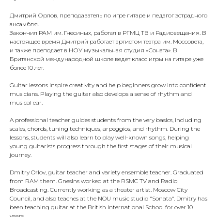
Дмитрий Орлов, преподаватель по игре гитаре и педагог эстрадного
ансамбля.
Закончил РАМ им. Гнесиных, работал в РГМЦ ТВ и Радиовещания. В
настоящее время Дмитрий работает артистом театра им. Моссовета,
и также преподает в НОУ музыкальная студия «Соната». В
Британской международной школе ведет класс игры на гитаре уже
более 10 лет.
Guitar lessons inspire creativity and help beginners grow into confident
musicians. Playing the guitar also develops a sense of rhythm and
musical ear.
A professional teacher guides students from the very basics, including
scales, chords, tuning techniques, arpeggios, and rhythm. During the
lessons, students will also learn to play well-known songs, helping
young guitarists progress through the first stages of their musical
journey.
Dmitry Orlov, guitar teacher and variety ensemble teacher. Graduated
from RAM them. Gnesins worked at the RSMC TV and Radio
Broadcasting. Currently working as a theater artist. Moscow City
Council, and also teaches at the NOU music studio "Sonata". Dmitry has
been teaching guitar at the British International School for over 10
years.