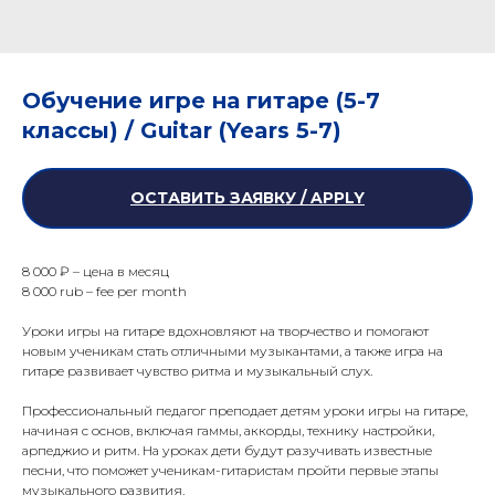
Обучение игре на гитаре (5-7
классы) / Guitar (Years 5-7)
ОСТАВИТЬ ЗАЯВКУ / APPLY
8 000 ₽ – цена в месяц
8 000 rub – fee per month
Уроки игры на гитаре вдохновляют на творчество и помогают
новым ученикам стать отличными музыкантами, а также игра на
гитаре развивает чувство ритма и музыкальный слух.
Профессиональный педагог преподает детям уроки игры на гитаре,
начиная с основ, включая гаммы, аккорды, технику настройки,
арпеджио и ритм. На уроках дети будут разучивать известные
песни, что поможет ученикам-гитаристам пройти первые этапы
музыкального развития.