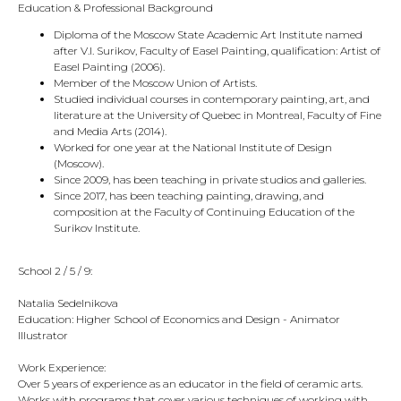
Education & Professional Background
Diploma of the Moscow State Academic Art Institute named
after V.I. Surikov, Faculty of Easel Painting, qualification: Artist of
Easel Painting (2006).
Member of the Moscow Union of Artists.
Studied individual courses in contemporary painting, art, and
literature at the University of Quebec in Montreal, Faculty of Fine
and Media Arts (2014).
Worked for one year at the National Institute of Design
(Moscow).
Since 2009, has been teaching in private studios and galleries.
Since 2017, has been teaching painting, drawing, and
composition at the Faculty of Continuing Education of the
Surikov Institute.
School 2 / 5 / 9:
Natalia Sedelnikova
Education: Higher School of Economics and Design - Animator
Illustrator
Work Experience:
Over 5 years of experience as an educator in the field of ceramic arts.
Works with programs that cover various techniques of working with