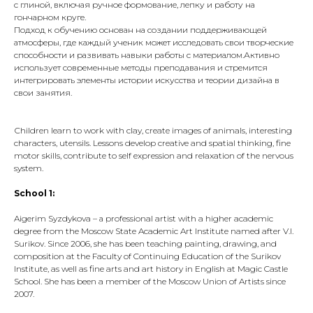
с глиной, включая ручное формование, лепку и работу на
гончарном круге.
Подход к обучению основан на создании поддерживающей
атмосферы, где каждый ученик может исследовать свои творческие
способности и развивать навыки работы с материалом.Активно
использует современные методы преподавания и стремится
интегрировать элементы истории искусства и теории дизайна в
свои занятия.
Сhildren learn to work with clay, create images of animals, interesting
characters, utensils. Lessons develop creative and spatial thinking, fine
motor skills, contribute to self expression and relaxation of the nervous
system.
School 1:
Aigerim Syzdykova – а professional artist with a higher academic
degree from the Moscow State Academic Art Institute named after V.I.
Surikov. Since 2006, she has been teaching painting, drawing, and
composition at the Faculty of Continuing Education of the Surikov
Institute, as well as fine arts and art history in English at Magic Castle
School. She has been a member of the Moscow Union of Artists since
2007.