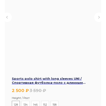
Sports polo shirt with long sleeves UNI /
Спортивная футболка-поло с длинным
рукавом UNI
2 500
₽
3 590
₽
Height / Рост
128
134
146
152
158